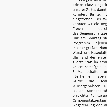
seinen Platz eingeri
unseres Zeltes damit
konnten. Bis zur 
eingetroffen. Der 
konnten wir die Be
Freien dur
das Gemeinschaftszel
Uhr am Sonntag st
Programm. Für jeden
in einer großen Pfan
Wurst- und Käseplatte
Uhr fand der erste 
zuerst Kraft im st
vollem Kampfgeist in 
5 Mannschaften u
„Bellheimer“ haben
wurde das Team
Wurfergebnissen. 
letzten Sonnenstr
erreichten Punkte ge
Campingplatzrestaur
Siegerehrung den ab