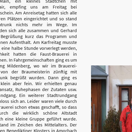
ain, ein kleines Städtchen mit
Flair, empfing uns am Freitag bei
chein. Am Anreisetag hatten sich alle
ren Plätzen eingerichtet und so stand
trunk nichts mehr im Wege. Im
nden sich alle zusammen und Gerhard
r Begrüßung kurz das Programm und
nen Aufenthalt. Am Karfreitag musste
 eine halbe Stunde vorverlegt werden,
keit hatten die Faust-Brauerei in
hen. In Fahrgemeinschaften ging es um
ung Mildenberg, wo wir im Brauerei-
von der Braumeisterin zünftig mit
runk begrüßt wurden. Dann ging es
 klein aber fein. Wir erhielten genau
ansatz, Ruhephasen der Zutaten usw.
undgang. Ein weiterer Stadtrundgang
loss sich an. Leider waren viele durch
auerei schon etwas geschafft, so dass
ch die wirklich schöne Altstadt
h eine kleine Gruppe geführt wurde.
and im Zeichen des Mittelalters. Der
en Benediktiner Klosters in Amorbach