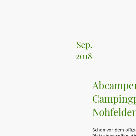
Sep.
2018
Abcampe
Campingpl
Nohfelde
Schon vor dem offizi
Platz eingetroffen. A