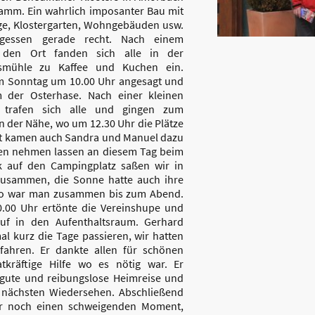
amm. Ein wahrlich imposanter Bau mit
ge, Klostergarten, Wohngebäuden usw.
gessen gerade recht. Nach einem
 den Ort fanden sich alle in der
ssmühle zu Kaffee und Kuchen ein.
m Sonntag um 10.00 Uhr angesagt und
m der Osterhase. Nach einer kleinen
 trafen sich alle und gingen zum
n der Nähe, wo um 12.30 Uhr die Plätze
ort kamen auch Sandra und Manuel dazu
aben nehmen lassen an diesem Tag beim
k auf den Campingplatz saßen wir in
zusammen, die Sonne hatte auch ihre
 so war man zusammen bis zum Abend.
.00 Uhr ertönte die Vereinshupe und
auf in den Aufenthaltsraum. Gerhard
al kurz die Tage passieren, wir hatten
fahren. Er dankte allen für schönen
tkräftige Hilfe wo es nötig war. Er
 gute und reibungslose Heimreise und
 nächsten Wiedersehen. Abschließend
der noch einen schweigenden Moment,