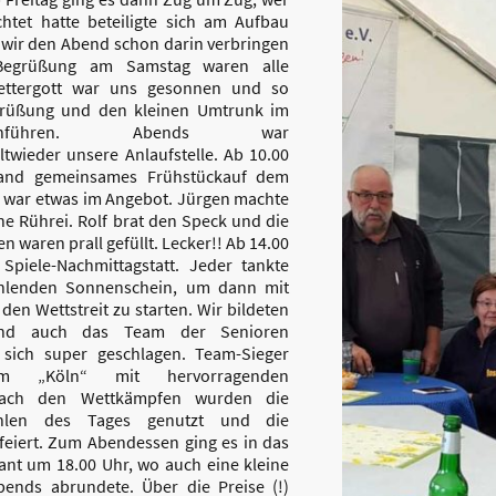
chtet hatte beteiligte sich am Aufbau
 wir den Abend schon darin verbringen
Begrüßung am Samstag waren alle
Wettergott war uns gesonnen und so
grüßung und den kleinen Umtrunk im
chführen. Abends war
twieder unsere Anlaufstelle. Ab 10.00
and gemeinsames Frühstückauf dem
 war etwas im Angebot. Jürgen machte
ne Rührei. Rolf brat den Speck und die
n waren prall gefüllt. Lecker!! Ab 14.00
Spiele-Nachmittagstatt. Jeder tankte
rahlenden Sonnenschein, um dann mit
den Wettstreit zu starten. Wir bildeten
nd auch das Team der Senioren
 sich super geschlagen. Team-Sieger
 „Köln“ mit hervorragenden
Nach den Wettkämpfen wurden die
ahlen des Tages genutzt und die
feiert. Zum Abendessen ging es in das
ant um 18.00 Uhr, wo auch eine kleine
ends abrundete. Über die Preise (!)