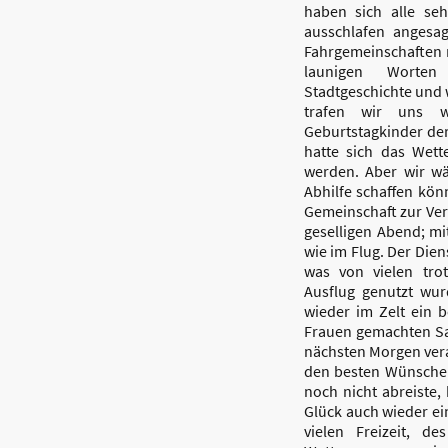
haben sich alle se
ausschlafen angesa
Fahrgemeinschaften 
launigen Worten
Stadtgeschichte und w
trafen wir uns 
Geburtstagkinder der
hatte sich das Wett
werden. Aber wir wä
Abhilfe schaffen könn
Gemeinschaft zur Ver
geselligen Abend; mi
wie im Flug. Der Dien
was von vielen tro
Ausflug genutzt wu
wieder im Zelt ein 
Frauen gemachten Sa
nächsten Morgen vera
den besten Wünsche
noch nicht abreiste,
Glück auch wieder e
vielen Freizeit, d