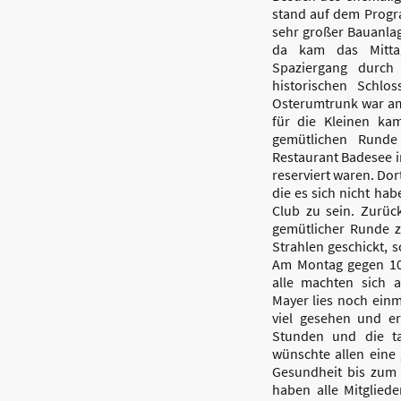
stand auf dem Progr
sehr großer Bauanla
da kam das Mitta
Spaziergang durch
historischen Schlo
Osterumtrunk war a
für die Kleinen ka
gemütlichen Runde
Restaurant Badesee i
reserviert waren. D
die es sich nicht h
Club zu sein. Zurüc
gemütlicher Runde 
Strahlen geschickt,
Am Montag gegen 10
alle machten sich 
Mayer lies noch einm
viel gesehen und er
Stunden und die ta
wünschte allen eine
Gesundheit bis zum
haben alle Mitglie