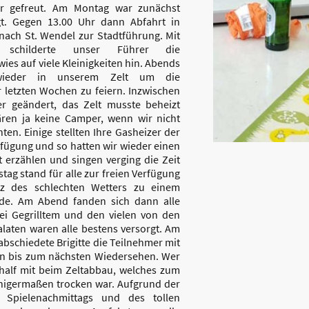
hr gefreut. Am Montag war zunächst
gt. Gegen 13.00 Uhr dann Abfahrt in
nach St. Wendel zur Stadtführung. Mit
 schilderte unser Führer die
ies auf viele Kleinigkeiten hin. Abends
wieder in unserem Zelt um die
 letzten Wochen zu feiern. Inzwischen
er geändert, das Zelt musste beheizt
ren ja keine Camper, wenn wir nicht
ten. Einige stellten Ihre Gasheizer der
fügung und so hatten wir wieder einen
t erzählen und singen verging die Zeit
stag stand für alle zur freien Verfügung
tz des schlechten Wetters zu einem
rde. Am Abend fanden sich dann alle
bei Gegrilltem und den vielen von den
laten waren alle bestens versorgt. Am
bschiedete Brigitte die Teilnehmer mit
n bis zum nächsten Wiedersehen. Wer
 half mit beim Zeltabbau, welches zum
inigermaßen trocken war. Aufgrund der
es Spielenachmittags und des tollen