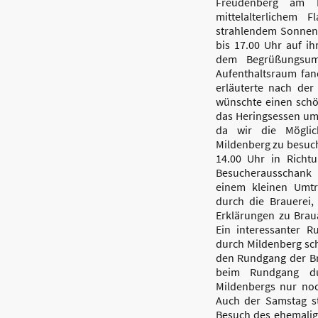
Freudenberg am M
mittelalterlichem 
strahlendem Sonnens
bis 17.00 Uhr auf ih
dem Begrüßungsum
Aufenthaltsraum fa
erläuterte nach de
wünschte einen schö
das Heringsessen um
da wir die Möglich
Mildenberg zu besuc
14.00 Uhr in Richt
Besucherausschank 
einem kleinen Umt
durch die Brauerei,
Erklärungen zu Brau
Ein interessanter R
durch Mildenberg sch
den Rundgang der Br
beim Rundgang dur
Mildenbergs nur noc
Auch der Samstag st
Besuch des ehemalig