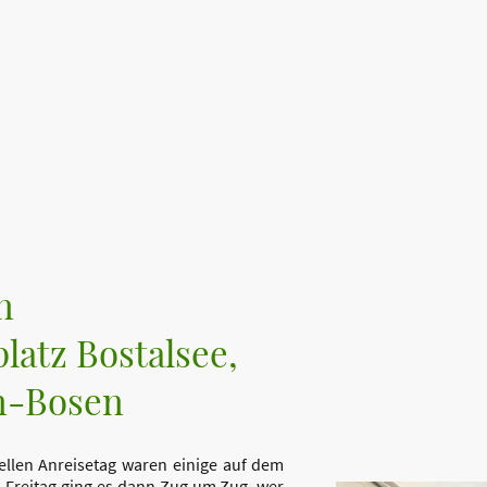
n
atz Bostalsee,
n-Bosen
ellen Anreisetag waren einige auf dem
b Freitag ging es dann Zug um Zug, wer